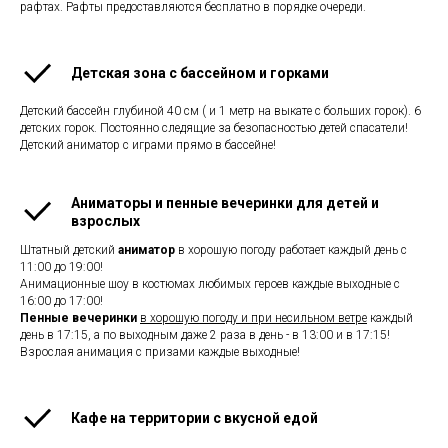
рафтах. Рафты предоставляются бесплатно в порядке очереди.
Детская зона с бассейном и горками
Детский бассейн глубиной 40 см ( и 1 метр на выкате с больших горок). 6
детских горок. Постоянно следящие за безопасностью детей спасатели!
Детский аниматор с играми прямо в бассейне!
Аниматоры и пенные вечеринки для детей и
взрослых
Штатный детский
аниматор
в хорошую погоду работает каждый день с
11:00 до 19:00!
Анимационные шоу в костюмах любимых героев каждые выходные с
16:00 до 17:00!
Пенные вечеринки
в хорошую погоду и при несильном ветре
каждый
день в 17:15, а по выходным даже 2 раза в день - в 13:00 и в 17:15!
Взрослая анимация с призами каждые выходные!
Кафе на территории с вкусной едой